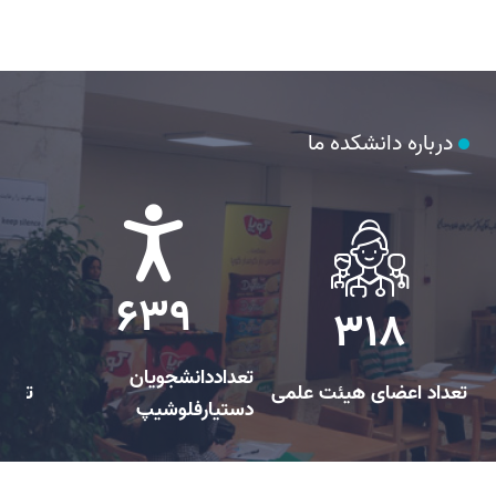
درباره دانشکده ما
793
395
تعداددانشجویان
تعداد اعضای هیئت علمی
تعدا
دستیارفلوشیپ