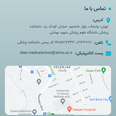
تماس با ما
آدرس:
تهران، ولنجک، بلوار دانشجو، خیابان کودک یار، دانشکده
پزشکی دانشگاه علوم پزشکی شهید بهشتی
تلفن:
02123871, 1985717443 کد پستی دانشکده پزشکی
پست الکترونیکی:
dean.medicalschool@sbmu.ac.ir