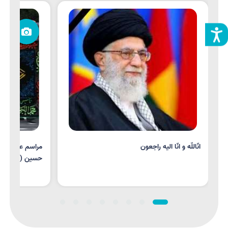
انّاللّه و انّا الیه راجعون
مراسم عزاداری 
حسین (ع)